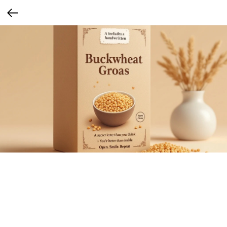
Секретное письмо
Запечатанное послание с мотивирующим текстом. Запечатанное мини-письмо
на плотной бумаге в винтажном стиле или с принтом в духе love note. Внутри —
мотивация, шутка, предсказание или фраза «Ты лучше, чем думаешь».
Сегмент: Gen Z (1997–2012)