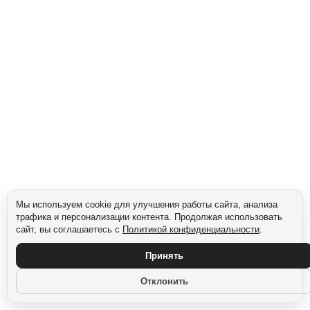
Упаковка с чистым, лёгким дизайном: нейтральный фон, аккуратный шрифт,
иконки вместо длинного текста. Стиль — в духе Muji, IKEA, или современных
digital-брендов.
Миллениалы стремятся к визуальной гигиене, эстетике и «осознанному
потреблению». Упаковка, перегруженная надписями и цветами, ассоциируется с
чем-то устаревшим.
Сегмент: Millennials (1981–1996)
Мы используем cookie для улучшения работы сайта, анализа
трафика и персонализации контента. Продолжая использовать
сайт, вы соглашаетесь с
Политикой конфиденциальности
.
Принять
Отклонить