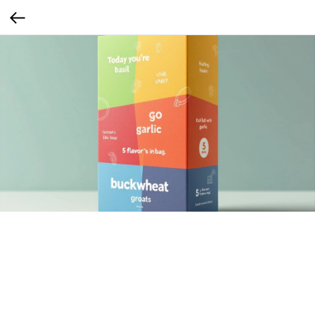
Разные вкусы в разных пакетиках
В коробке — 5 пакетиков, и каждый со своим вкусом: куркума, базилик, чили,
томат, чеснок. Упаковка визуально сегментирована по вкусам. Надписи типа: “А
сегодня ты — базилик”.
Миллениалы любят разнообразие и удобство. Они не хотят думать, что готовить
— хочется быстро, но не скучно. А ещё такая упаковка удобна для семьи или