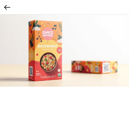
Готовить это здорово!
Танцевальный визуал + атмосфера. Бонусный QR-код с плейлистом в
определенном стиле, например латина
Женская аудитория ценит атмосферность и эмоциональную вовлечённость в быт,
особенно при готовке.