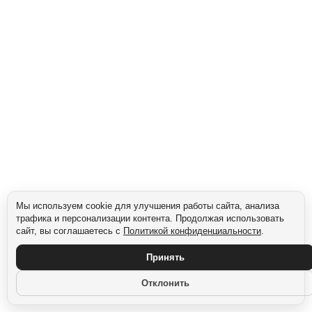
чёрный, серебро, синий. Иконки: шейкер, гантеля, «до/после тренировки».
Привлекает внимание спортсменов. Для людей на высокобелковой диете и
спортсменов важно быстро считать белок и понимать, подходит ли продукт под
их рацион. Визуальный стиль привычен и цепляет.
Сегмент: Высокобелковая диета
Мы используем cookie для улучшения работы сайта, анализа
трафика и персонализации контента. Продолжая использовать
сайт, вы соглашаетесь с
Политикой конфиденциальности
.
Принять
Отклонить