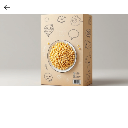
DIY
Упаковка превращается в объект для самостоятельного украшения: зона для
раскрашивания, наклеивания, вырезания фигурок. Может быть в формате
«разрисуй сам» или «собери коробку в подставку для телефона». Интерактив
вовлекает.