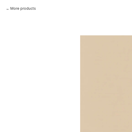
More products