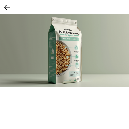
Эко-гречка
Сканируемый QR-код с видео о процессе переработки гречки и упаковки.
Это поколение требует прозрачности от брендов — не просто «зелёных слов», а
реальных доказательств. Они активно сканируют упаковки, читают, проверяют,
и готовы делиться этим в соцсетях.