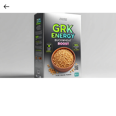
Гречка-банка
Коробка выглядит как банка энергетика. Упаковка стилизована под
алюминиевую банку энергетика: вертикальный формат, кислотные шрифты,
металл-эффект на принте.
Сегмент: Gen Z (1997–2012)