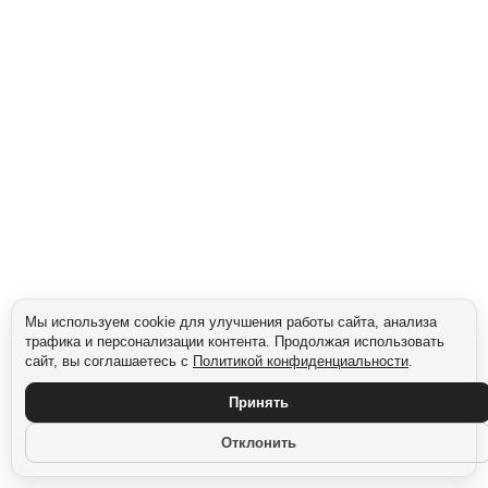
Яркий дизайн с изображением учебных принадлежностей. Простая пошаговая
инструкция: как сварить гречку самому. Может быть добавлен персонаж-
маскот.
Для детей и родителей — первый шаг в самостоятельной готовке. Повышает
уверенность ребёнка и даёт родителям возможность делегировать.
Сегмент: Начинающие повара
Мы используем cookie для улучшения работы сайта, анализа
трафика и персонализации контента. Продолжая использовать
сайт, вы соглашаетесь с
Политикой конфиденциальности
.
Принять
Отклонить