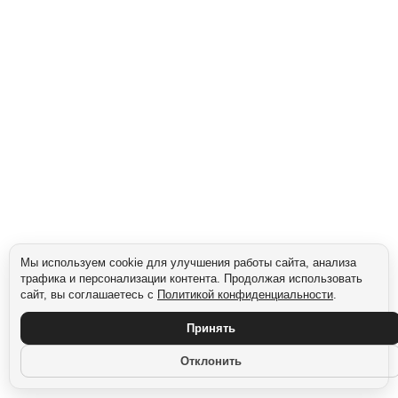
нестандартный подход.
Визуально и структурно упаковка «не про еду», что делает её эффектной и
запоминающейся.
Сегмент: Премиум-сегмент
Мы используем cookie для улучшения работы сайта, анализа
трафика и персонализации контента. Продолжая использовать
сайт, вы соглашаетесь с
Политикой конфиденциальности
.
Принять
Отклонить