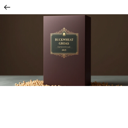
Гречка с упаковкой, напоминающей
элитный алкоголь
Упаковка напоминающаяупаковку элитного алкоголя. Глубокий цвет (бордо,
тёмно-зелёный), строгая этикетка, печать, возможно, тубус или плотная коробка.
Для мужской премиальной аудитории, ценящей статусные упаковки и