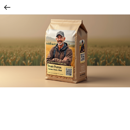
Гречка «Из первых рук»
На упаковке — фото фермера, имя и короткая подпись: «Иван Петров, фермер из
Алтая. Вырастил эту гречку». Можно добавить QR-код на видео с поля.
Для сельских жителей и покупателей из малых городов это создаёт ощущение
честности, прозрачности и локальности. Продукт становится личным. Повышает
доверие к продукту и делает его персонализированным