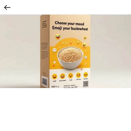
Гречка с эмоджи
Каждый варочный пакетик имеет дизайн с разными эмоциями/эмоджи: «😂»,
«🔥», «😎», «🥹». Можно выбирать по настроению.
Сегмент: Gen Z (1997–2012)