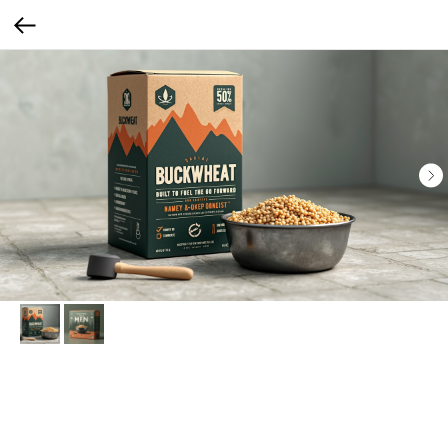
Гречка для выживальщиков
Упаковка в стиле брутального мужского outdoor-набора.
Выживальщики, туристы, охотники любят иметь в запасе удобные и