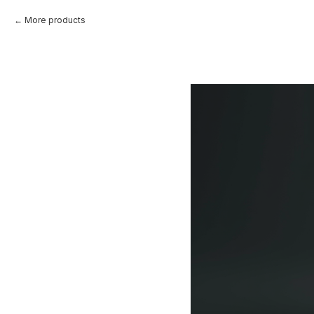
More products