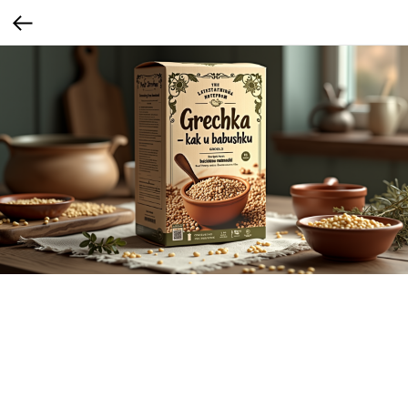
Гречка «По старинным рецептам»
Упаковка оформлена в стиле старинной кухни: деревянный стол, глиняная
посуда, льняная скатерть, надписи шрифтом «под старину». Сбоку — «рецепт из
бабушкиной тетради».
Для традиционалистов, пожилых и сельских жителей — это обращение к
памяти, укоренённости, семейным традициям. Повышает лояльность.