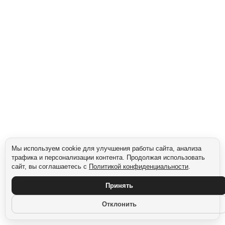
Подходит для тренда минимализма. Для миллениалов и Z-поколения, ценящих
эстетичную, «немаркетинговую» упаковку. Повышает доверие в онлайн-
покупке.
Сегмент: Маркетплейсы
Мы используем cookie для улучшения работы сайта, анализа
трафика и персонализации контента. Продолжая использовать
сайт, вы соглашаетесь с
Политикой конфиденциальности
.
Принять
Отклонить