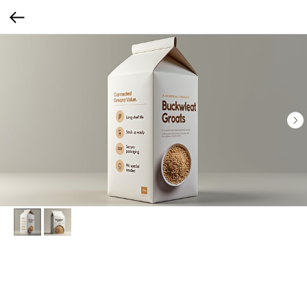
Гречка с минималистичным дизайном
Чистый белый фон, только название продукта, минимальные иконки (время
варки, вес), без лишнего текста.