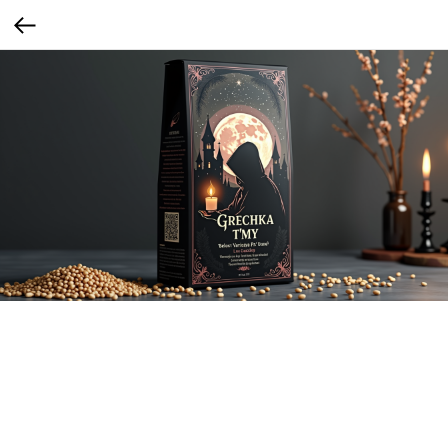
Гречка-вампир
Дизайн в готическом или "тёмном" стиле — чёрная упаковка, готические
шрифты, «ночной» визуал.
Темная эстетика, готика, "dark academia" и вампирские вайбы — в моде у Gen
Z. Это не про пугающее, а про стиль, глубину и самовыражение.