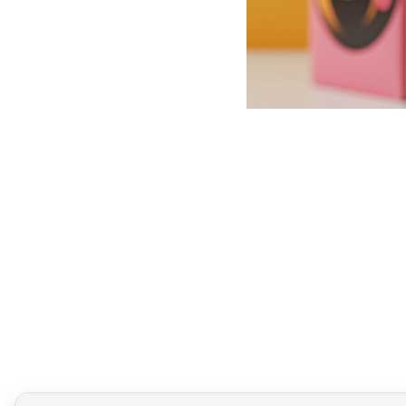
Гречка-эмодж
Оформление в стиле огром
Gen Z обожают эмоджи и в
Сегмент: Gen Z (1997–2012)