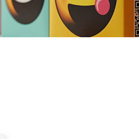
и
ных эмоджи
изуальную коммуникацию