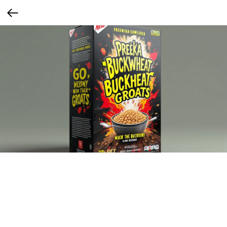
Фрик-дизайн
Абсурд, нелепость, нарочитая несуразность: глазастые гречки, перевёрнутые
элементы, странные фразы. Это стиль «треш-модерн» (см. Ugly Design), который
вызывает интерес и обсуждение в соцсетях.
Сегмент: Gen Z (1997–2012)