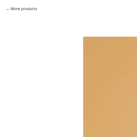
More products