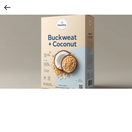
Гречка с кокосовой мукой
Смесь гречки и кокосовой муки или хлопьев — повышенное содержание жира,
меньше углеводов, интересная текстура. Дополнительные полезные жиры для
кетопитания
Сегмент: Низкоуглеводная диета