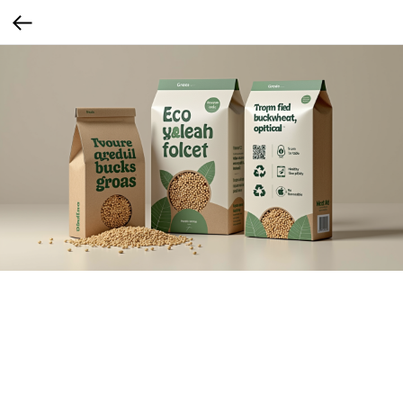
Эко упаковка
На упаковке есть инструкция: куда выбросить варочные пакеты,
перерабатывается ли картон, как уменьшить вред для экологии.
Gen X — одно из самых рациональных поколений. Они могут не быть эко-
активистами, но хотят принимать «правильные» решения, особенно если это
легко.