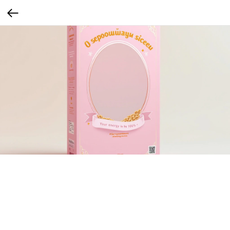
Гречка, которую надо сфоткать
На упаковке размещено “инстаграмное зеркало” — графика с рамкой и фразой в
стиле селфи-фильтров: «Ты сегодня сияешь» / «Твоя энергия — 100%».
При наведении камеры через QR — фильтр, который «обнимает» лицо зерна,
делает cheeks glow и добавляет зернышко рядом.