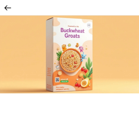
Гречка 3D
Гречка с AR-технологией: наведи камеру и оживи персонажей
Сегмент: Для семьи с детьми