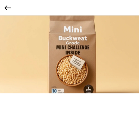
Мини-задание
Каждая упаковка содержит квест или тест. Бумажка с челленджем, тестом или
квестом: «Сможешь съесть гречку под любимый трек и не заплакать?»
Сегмент: Gen Z (1997–2012)