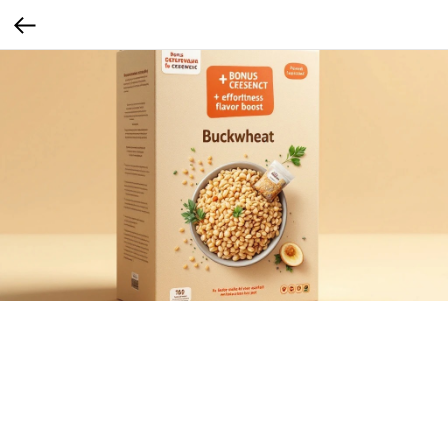
Гречка с бонусным саше
Внутри упаковки — маленький герметичный пакетик со специями (например,
сушёный лук и зелень, чеснок и перец). Упаковка сообщает: «+ Натуральные
специи — просто добавь в кастрюлю».
Сегмент: Сельские жители