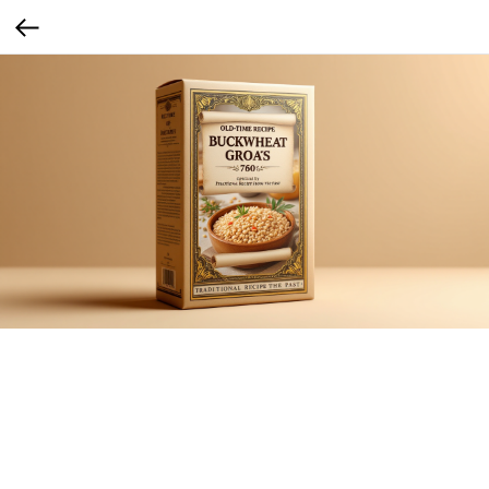
Гречка от бабули
Пачка с отссылкой к "тем временам". Возможно доавление дореволюционных
или старинных рецептов.
Связь с семейными традициями. Женщины более эмоционально вовлечены в
семейные традиции, особенно в еде, и ценят уют и ностальгию.