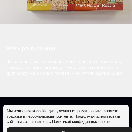
Четыре в одном.
Поколение Z часто не знает чего хочет на самом деле,
поэтому мы предлагаем для него смешать несколько
круп сразу же в одном пакете. И мы это визуализируем
Мы используем cookie для улучшения работы сайта, анализа
трафика и персонализации контента. Продолжая использовать
© 2026
Все права защищены
сайт, вы соглашаетесь с
Политикой конфиденциальности
.
ООО "Баталайн" ИНН 7733693976 ОГРН 1097746122870